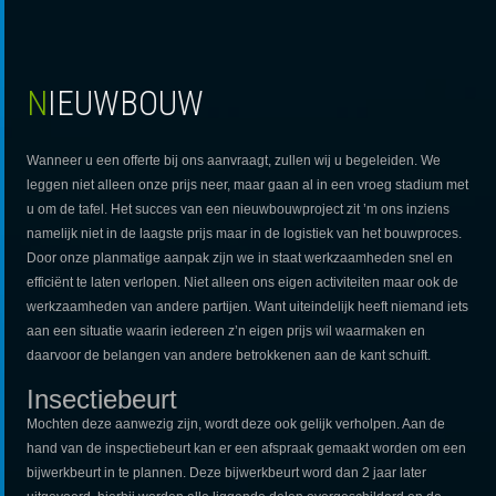
NIEUWBOUW
Wanneer u een offerte bij ons aanvraagt, zullen wij u begeleiden. We
leggen niet alleen onze prijs neer, maar gaan al in een vroeg stadium met
u om de tafel. Het succes van een nieuwbouwproject zit ’m ons inziens
namelijk niet in de laagste prijs maar in de logistiek van het bouwproces.
Door onze planmatige aanpak zijn we in staat werkzaamheden snel en
efficiënt te laten verlopen. Niet alleen ons eigen activiteiten maar ook de
werkzaamheden van andere partijen. Want uiteindelijk heeft niemand iets
aan een situatie waarin iedereen z’n eigen prijs wil waarmaken en
daarvoor de belangen van andere betrokkenen aan de kant schuift.
Insectiebeurt
Mochten deze aanwezig zijn, wordt deze ook gelijk verholpen. Aan de
hand van de inspectiebeurt kan er een afspraak gemaakt worden om een
bijwerkbeurt in te plannen. Deze bijwerkbeurt word dan 2 jaar later