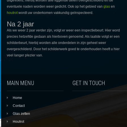
uitgevoerd, hierbij worden alle liggende delen overgeschilderd en de
eventuele naden worden weer gedicht. Ook op het gebied van
glas
en
houtrot
wordt uw onderkomen vakkundig geïnspecteerd.
Na 2 jaar
Als we weer 2 jaar verder zijn, volgt er weer een inspectiebeurt. Hier word
precies hetzelfde gedaan als hierboven genoemd. Als laatste volgt er een
schilderbeurt, hierbij worden alle onderdelen in zijn geheel weer
overgeschilderd. Door het schilderwerk goed te onderhouden heeft u hier
veel langer plezier van.
MAIN MENU
GET IN TOUCH
Home
Contact
Glas zetten
Houtrot